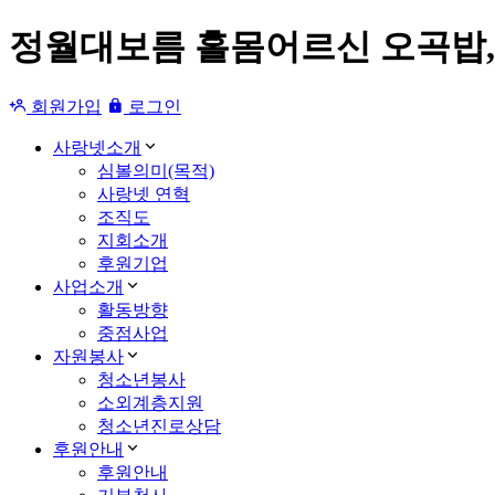
정월대보름 홀몸어르신 오곡밥,
회원가입
로그인
사랑넷소개
심볼의미(목적)
사랑넷 연혁
조직도
지회소개
후원기업
사업소개
활동방향
중점사업
자원봉사
청소년봉사
소외계층지원
청소년진로상담
후원안내
후원안내