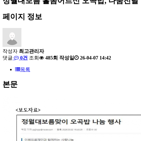
정월대보름 홀몸어르신 오곡밥, 나눔전달
페이지 정보
작성자
최고관리자
댓글
0건
조회
485회
작성일
26-04-07 14:42
목록
본문