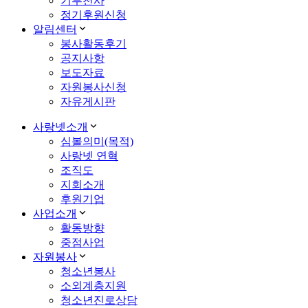
기부천사
정기후원신청
알림센터
봉사활동후기
공지사항
보도자료
자원봉사신청
자유게시판
사랑넷소개
심볼의미(목적)
사랑넷 연혁
조직도
지회소개
후원기업
사업소개
활동방향
중점사업
자원봉사
청소년봉사
소외계층지원
청소년진로상담