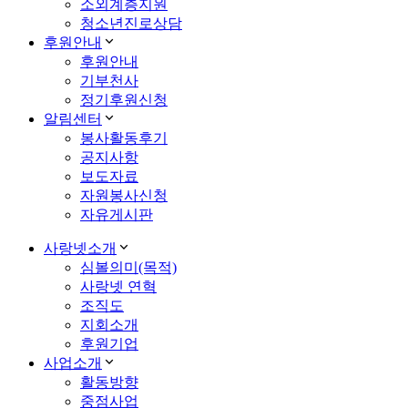
소외계층지원
청소년진로상담
후원안내
후원안내
기부천사
정기후원신청
알림센터
봉사활동후기
공지사항
보도자료
자원봉사신청
자유게시판
사랑넷소개
심볼의미(목적)
사랑넷 연혁
조직도
지회소개
후원기업
사업소개
활동방향
중점사업