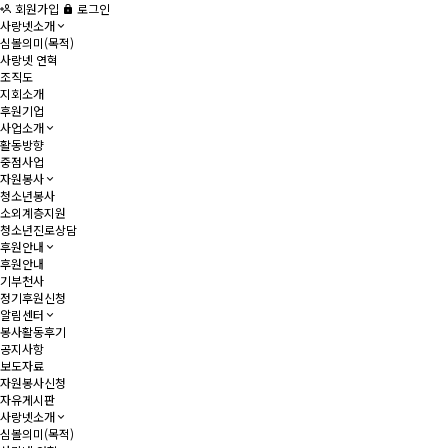
회원가입
로그인
사랑넷소개
심볼의미(목적)
사랑넷 연혁
조직도
지회소개
후원기업
사업소개
활동방향
중점사업
자원봉사
청소년봉사
소외계층지원
청소년진로상담
후원안내
후원안내
기부천사
정기후원신청
알림센터
봉사활동후기
공지사항
보도자료
자원봉사신청
자유게시판
사랑넷소개
심볼의미(목적)