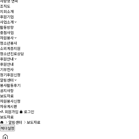
사랑넷 연혁
조직도
지회소개
후원기업
사업소개
활동방향
중점사업
자원봉사
청소년봉사
소외계층지원
청소년진로상담
후원안내
후원안내
기부천사
정기후원신청
알림센터
봉사활동후기
공지사항
보도자료
자원봉사신청
자유게시판
회원가입
로그인
보도자료
알림센터
보도자료
헤더설정