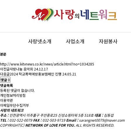
보도자료
알림센터
보도자료
알림센터
보도자료
헤더설정
이원의료재단과 함께하는 사랑의 추석명절 음식 나누기
페이지 정보
최고관리자
0건
2,431회
24-09-25 12:21
사랑넷소개
사업소개
자원봉사
본문
http://www.kitvnews.co.kr/news/article.html?no=1034285
이전글
사랑나눔 음악회
24.12.17
다음글
2024 학교폭력예방홍보캠페인 진행
24.05.21
댓글
0
댓글목록
등록된 댓글이 없습니다.
개인정보처리방침
이용약관
이메일무단수집거부
사랑의 네트워크
주소 :
인천광역시 미추홀구 주안중로25 신성쇼핑타워 5층 518호
대표 :
심동섭
TEL :
032-522-0079
FAX :
032-503-9719
Email :
sarangnet0079@naver.com
COPYRIGHT(C)
NETWORK OF LOVE FOR YOU.
ALL RIGHTS RESERVED.