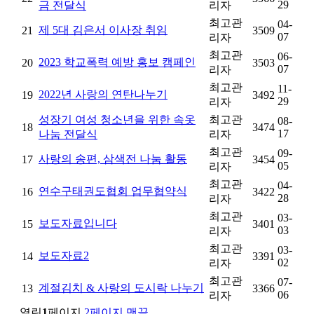
29
금 전달식
리자
최고관
04-
제 5대 김은서 이사장 취임
21
3509
07
리자
최고관
06-
2023 학교폭력 예방 홍보 캠페인
20
3503
07
리자
최고관
11-
2022년 사랑의 연탄나누기
19
3492
29
리자
성장기 여성 청소년을 위한 속옷
최고관
08-
18
3474
17
나눔 전달식
리자
최고관
09-
사랑의 송편, 삼색전 나눔 활동
17
3454
05
리자
최고관
04-
연수구태권도협회 업무협약식
16
3422
28
리자
최고관
03-
보도자료입니다
15
3401
03
리자
최고관
03-
보도자료2
14
3391
02
리자
최고관
07-
계절김치 & 사랑의 도시락 나누기
13
3366
06
리자
열린
1
페이지
2
페이지
맨끝