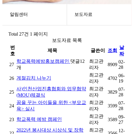
알림센터
보도자료
헤더설정
Total 27건
1 페이지
보도자료 목록
번
날
제목
글쓴이
조회
호
짜
학교폭력예방홍보캠페인
댓글
12
최고관
02-
27
8909
28
개
리자
최고관
06-
계절김치 나누기
26
4702
19
리자
사)인천산업진흥협회와 업무협약
최고관
07-
25
3829
28
(MOU)체결식
리자
꿈을 꾸는 아이들을 위한 <부모교
최고관
07-
24
3599
28
육> 실시
리자
최고관
09-
학교폭력 예방 캠페인
23
3589
27
리자
2022년 봉사대상 시상식 및 장학
최고관
12-
22
3566