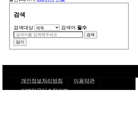
검색
검색대상
검색어
필수
검색
닫기
개인정보처리방침
이용약관
이메일무단수집거부
사랑의 네트워크
주소 :
인천광역시 미추홀구 주안중로25 신성쇼핑타워 5층 518호
대표 :
심
동섭