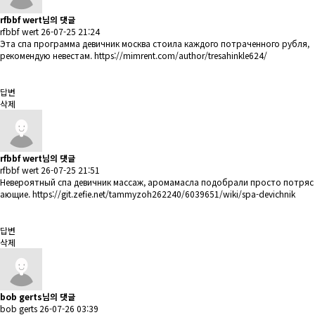
rfbbf wert님의 댓글
rfbbf wert
26-07-25 21:24
Эта спа программа девичник москва стоила каждого потраченного рубля,
рекомендую невестам.
https://mimrent.com/author/tresahinkle624/
답변
삭제
rfbbf wert님의 댓글
rfbbf wert
26-07-25 21:51
Невероятный спа девичник массаж, аромамасла подобрали просто потряс
ающие.
https://git.zefie.net/tammyzoh262240/6039651/wiki/spa-devichnik
답변
삭제
bob gerts님의 댓글
bob gerts
26-07-26 03:39