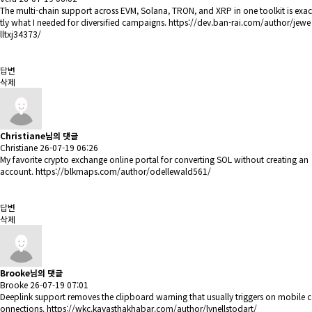
The multi-chain support across EVM, Solana, TRON, and XRP in one toolkit is exac
tly what I needed for diversified campaigns.
https://dev.ban-rai.com/author/jewe
lltxj34373/
답변
삭제
Christiane님의 댓글
Christiane
26-07-19 06:26
My favorite crypto exchange online portal for converting SOL without creating an
account.
https://blkmaps.com/author/odellewald561/
답변
삭제
Brooke님의 댓글
Brooke
26-07-19 07:01
Deeplink support removes the clipboard warning that usually triggers on mobile c
onnections.
https://wkc.kayasthakhabar.com/author/lynellstodart/