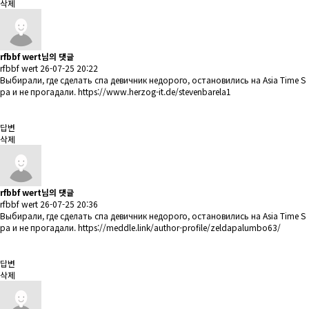
삭제
rfbbf wert님의 댓글
rfbbf wert
26-07-25 20:22
Выбирали, где сделать спа девичник недорого, остановились на Asia Time S
pa и не прогадали.
https://www.herzog-it.de/stevenbarela1
답변
삭제
rfbbf wert님의 댓글
rfbbf wert
26-07-25 20:36
Выбирали, где сделать спа девичник недорого, остановились на Asia Time S
pa и не прогадали.
https://meddle.link/author-profile/zeldapalumbo63/
답변
삭제