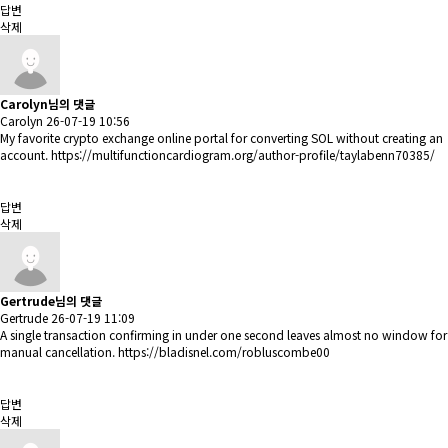
답변
삭제
Carolyn님의 댓글
Carolyn
26-07-19 10:56
My favorite crypto exchange online portal for converting SOL without creating an
account.
https://multifunctioncardiogram.org/author-profile/taylabenn70385/
답변
삭제
Gertrude님의 댓글
Gertrude
26-07-19 11:09
A single transaction confirming in under one second leaves almost no window for
manual cancellation.
https://bladisnel.com/robluscombe00
답변
삭제