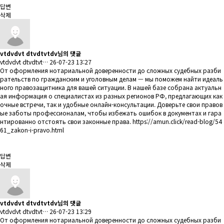
답변
삭제
vtdvdvt dtvdtvtdv님의 댓글
vtdvdvt dtvdtvt…
26-07-23 13:27
От оформления нотариальной доверенности до сложных судебных разби
рательств по гражданским и уголовным делам — мы поможем найти идеаль
ного правозащитника для вашей ситуации. В нашей базе собрана актуальн
ая информация о специалистах из разных регионов РФ, предлагающих как
очные встречи, так и удобные онлайн-консультации. Доверьте свои правов
ые заботы профессионалам, чтобы избежать ошибок в документах и гара
нтированно отстоять свои законные права.
https://amun.click/read-blog/54
61_zakon-i-pravo.html
답변
삭제
vtdvdvt dtvdtvtdv님의 댓글
vtdvdvt dtvdtvt…
26-07-23 13:29
От оформления нотариальной доверенности до сложных судебных разби