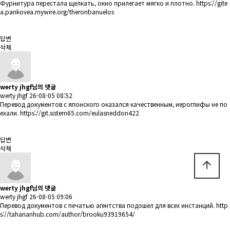
Фурнитура перестала щелкать, окно прилегает мягко и плотно.
https://gite
a.pankovea.mywire.org/theronbanuelos
답변
삭제
werty jhgf님의 댓글
werty jhgf
26-08-05 08:52
Перевод документов с японского оказался качественным, иероглифы не по
ехали.
https://git.sistem65.com/eulasneddon422
답변
삭제
arrow_upward
werty jhgf님의 댓글
werty jhgf
26-08-05 09:06
Перевод документов с печатью агентства подошел для всех инстанций.
http
s://tahananhub.com/author/brooku93919654/