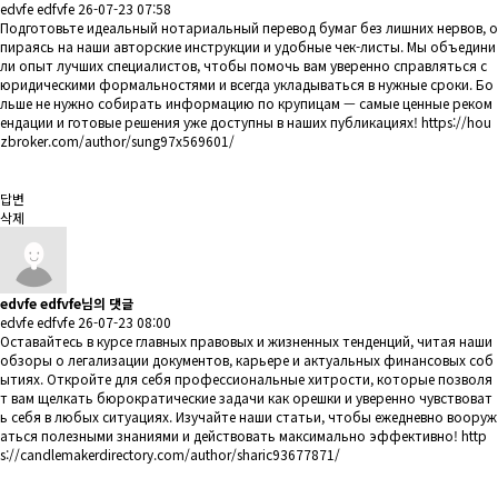
edvfe edfvfe
26-07-23 07:58
Подготовьте идеальный нотариальный перевод бумаг без лишних нервов, о
пираясь на наши авторские инструкции и удобные чек-листы. Мы объедини
ли опыт лучших специалистов, чтобы помочь вам уверенно справляться с
юридическими формальностями и всегда укладываться в нужные сроки. Бо
льше не нужно собирать информацию по крупицам — самые ценные реком
ендации и готовые решения уже доступны в наших публикациях!
https://hou
zbroker.com/author/sung97x569601/
답변
삭제
edvfe edfvfe님의 댓글
edvfe edfvfe
26-07-23 08:00
Оставайтесь в курсе главных правовых и жизненных тенденций, читая наши
обзоры о легализации документов, карьере и актуальных финансовых соб
ытиях. Откройте для себя профессиональные хитрости, которые позволя
т вам щелкать бюрократические задачи как орешки и уверенно чувствоват
ь себя в любых ситуациях. Изучайте наши статьи, чтобы ежедневно вооруж
аться полезными знаниями и действовать максимально эффективно!
http
s://candlemakerdirectory.com/author/sharic93677871/