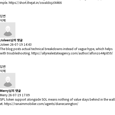
mple.
https://short.thejat.in/osvaldojzl4466
답변
삭제
Joleen님의 댓글
Joleen
26-07-19 14:43
The blog posts actual technical breakdowns instead of vague hype, which helps
with troubleshooting.
https://allyrealestateagency.com/author/alfonzo44p859/
답변
삭제
Merry님의 댓글
Merry
26-07-19 17:09
SPL token support alongside SOL means nothing of value stays behind in the wall
et.
https://ranaimmobilier.com/agents/dianecarington/