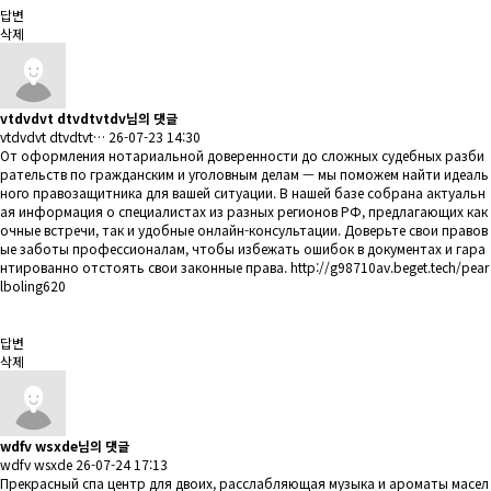
답변
삭제
vtdvdvt dtvdtvtdv님의 댓글
vtdvdvt dtvdtvt…
26-07-23 14:30
От оформления нотариальной доверенности до сложных судебных разби
рательств по гражданским и уголовным делам — мы поможем найти идеаль
ного правозащитника для вашей ситуации. В нашей базе собрана актуальн
ая информация о специалистах из разных регионов РФ, предлагающих как
очные встречи, так и удобные онлайн-консультации. Доверьте свои правов
ые заботы профессионалам, чтобы избежать ошибок в документах и гара
нтированно отстоять свои законные права.
http://g98710av.beget.tech/pear
lboling620
답변
삭제
wdfv wsxde님의 댓글
wdfv wsxde
26-07-24 17:13
Прекрасный спа центр для двоих, расслабляющая музыка и ароматы масел