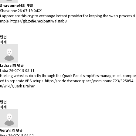
Shavonne님의 댓글
Shavonne
26-07-19 04:21
I appreciate this crypto exchange instant provider for keeping the swap process si
mple.
https://git.zefie.net/pattiwalstab8
답변
삭제
Lidia님의 댓글
Lidia
26-07-19 05:11
Hosting websites directly through the Quark Panel simplifies management compar
ed to separate VPS setups.
https://code.dsconce.space/yasminrand723/925054
0/wiki/Quark-Drainer
답변
삭제
Vera님의 댓글
Vera
26-07-19 06:02