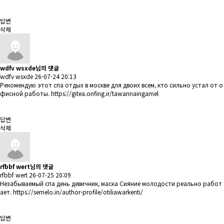
답변
삭제
wdfv wsxde님의 댓글
wdfv wsxde
26-07-24 20:13
Рекомендую этот спа отдых в москве для двоих всем, кто сильно устал от о
фисной работы.
https://gitea.onfing.ir/tawannaingamel
답변
삭제
rfbbf wert님의 댓글
rfbbf wert
26-07-25 20:09
Незабываемый спа день девичник, маска Сияние молодости реально работ
ает.
https://semelo.in/author-profile/otiliawarkenti/
답변