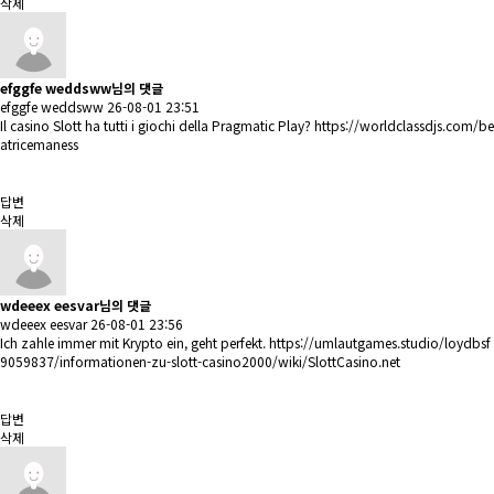
삭제
efggfe weddsww님의 댓글
efggfe weddsww
26-08-01 23:51
Il casino Slott ha tutti i giochi della Pragmatic Play?
https://worldclassdjs.com/be
atricemaness
답변
삭제
wdeeex eesvar님의 댓글
wdeeex eesvar
26-08-01 23:56
Ich zahle immer mit Krypto ein, geht perfekt.
https://umlautgames.studio/loydbsf
9059837/informationen-zu-slott-casino2000/wiki/SlottCasino.net
답변
삭제