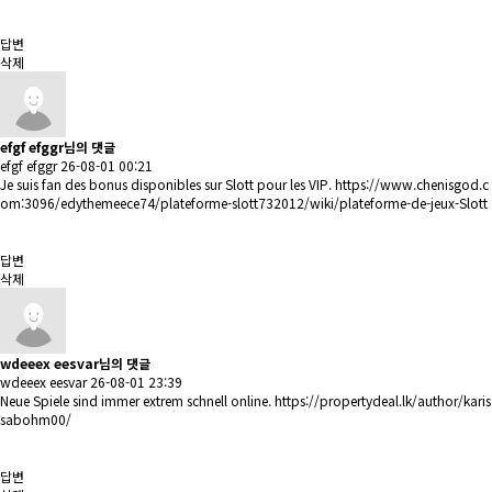
답변
삭제
efgf efggr님의 댓글
efgf efggr
26-08-01 00:21
Je suis fan des bonus disponibles sur Slott pour les VIP.
https://www.chenisgod.c
om:3096/edythemeece74/plateforme-slott732012/wiki/plateforme-de-jeux-Slott
답변
삭제
wdeeex eesvar님의 댓글
wdeeex eesvar
26-08-01 23:39
Neue Spiele sind immer extrem schnell online.
https://propertydeal.lk/author/karis
sabohm00/
답변