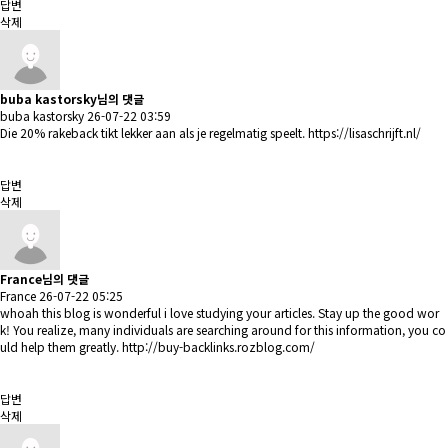
답변
삭제
buba kastorsky님의 댓글
buba kastorsky
26-07-22 03:59
Die 20% rakeback tikt lekker aan als je regelmatig speelt.
https://lisaschrijft.nl/
답변
삭제
France님의 댓글
France
26-07-22 05:25
whoah this blog is wonderful i love studying your articles. Stay up the good wor
k! You realize, many individuals are searching around for this information, you co
uld help them greatly.
http://buy-backlinks.rozblog.com/
답변
삭제