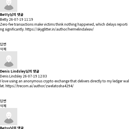
Betty님의 댓글
Betty
26-07-19 11:19
Zero-fee transactions make victims think nothing happened, which delays reporti
ng significantly.
https://skyglitter.in/author/hermelindaleav/
답변
삭제
Denis Lindsley님의 댓글
Denis Lindsley
26-07-19 12:03
I love using an anonymous crypto exchange that delivers directly to my ledger wal
let.
https://trecom.ai/author/zwelatosha4294/
답변
삭제
Betsy님의 댓글