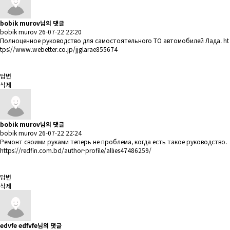
bobik murov님의 댓글
bobik murov
26-07-22 22:20
Полноценное руководство для самостоятельного ТО автомобилей Лада.
ht
tps://www.webetter.co.jp/jjglarae855674
답변
삭제
bobik murov님의 댓글
bobik murov
26-07-22 22:24
Ремонт своими руками теперь не проблема, когда есть такое руководство.
https://redfin.com.bd/author-profile/allies47486259/
답변
삭제
edvfe edfvfe님의 댓글