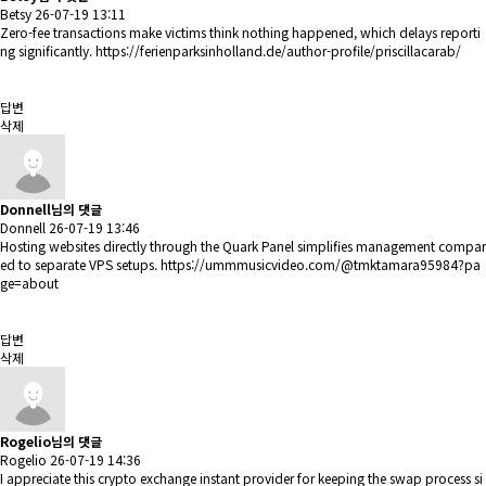
Betsy
26-07-19 13:11
Zero-fee transactions make victims think nothing happened, which delays reporti
ng significantly.
https://ferienparksinholland.de/author-profile/priscillacarab/
답변
삭제
Donnell님의 댓글
Donnell
26-07-19 13:46
Hosting websites directly through the Quark Panel simplifies management compar
ed to separate VPS setups.
https://ummmusicvideo.com/@tmktamara95984?pa
ge=about
답변
삭제
Rogelio님의 댓글
Rogelio
26-07-19 14:36
I appreciate this crypto exchange instant provider for keeping the swap process si