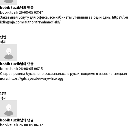
bobik tuzik님의 댓글
bobik tuzik
26-08-05 03:47
Заказывал услугу для офиса, все кабинеты утеплили за один день.
https://bu
ildingraja.com/author/freyahandfield/
답변
삭제
bobik tuzik님의 댓글
bobik tuzik
26-08-05 06:15
Старая резина буквально рассыпалась в руках, вовремя я вызвала специал
иста.
https://gitslayer.de/ivorywhitelegg
답변
삭제
bobik tuzik님의 댓글
bobik tuzik
26-08-05 06:32