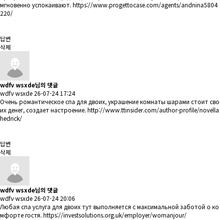
мгновенно успокаивают.
https://www.progettocase.com/agents/andnina5804
220/
답변
삭제
wdfv wsxde님의 댓글
wdfv wsxde
26-07-24 17:24
Очень романтическое спа для двоих, украшение комнаты шарами стоит сво
их денег, создает настроение.
http://www.ttinsider.com/author-profile/novella
hedrick/
답변
삭제
wdfv wsxde님의 댓글
wdfv wsxde
26-07-24 20:06
Любая спа услуга для двоих тут выполняется с максимальной заботой о ко
мфорте гостя.
https://investsolutions.org.uk/employer/womanjour/