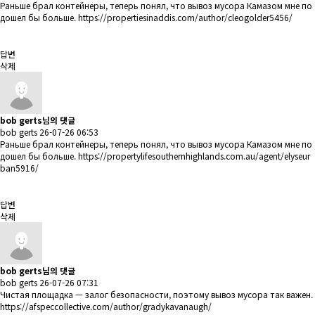
Раньше брал контейнеры, теперь понял, что вывоз мусора Камазом мне по
дошел бы больше.
https://propertiesinaddis.com/author/cleogolder5456/
답변
삭제
bob gerts님의 댓글
bob gerts
26-07-26 06:53
Раньше брал контейнеры, теперь понял, что вывоз мусора Камазом мне по
дошел бы больше.
https://propertylifesouthernhighlands.com.au/agent/elyseur
ban5916/
답변
삭제
bob gerts님의 댓글
bob gerts
26-07-26 07:31
Чистая площадка — залог безопасности, поэтому вывоз мусора так важен.
https://afspeccollective.com/author/gradykavanaugh/