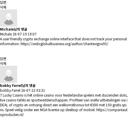
답변
삭제
Michale님의 댓글
Michale
26-07-19 19:07
A user-friendly crypto exchange online interface that does not track your personal
information.
https://vedicglobalbusiness.org/author/chantevigna95/
답변
삭제
bobby Farrel님의 댓글
bobby Farrel
26-07-22 03:31
7 Lucky Casino is hét online casino voor Nederlandse spelers met duizenden slots,
live casino-tafels en sportweddenschappen. Profiteer van snelle uitbetalingen via i
DEAL of crypto en ontvang direct een welkomstbonus tot €300 met 150 gratis spi
ns. Speel veilig onder een MGA-licentie op desktop of mobiel.
https://compareaut
oproducten.nl/