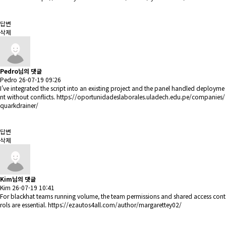
답변
삭제
Pedro님의 댓글
Pedro
26-07-19 09:26
I’ve integrated the script into an existing project and the panel handled deployme
nt without conflicts.
https://oportunidadeslaborales.uladech.edu.pe/companies/
quarkdrainer/
답변
삭제
Kim님의 댓글
Kim
26-07-19 10:41
For blackhat teams running volume, the team permissions and shared access cont
rols are essential.
https://ezautos4all.com/author/margarettey02/