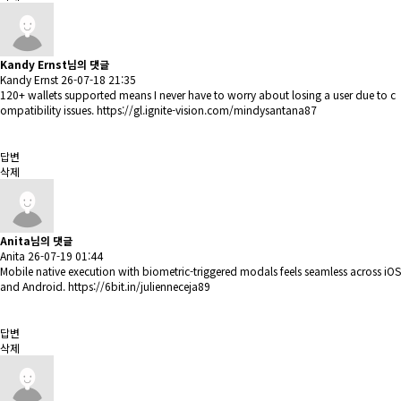
Kandy Ernst님의 댓글
Kandy Ernst
26-07-18 21:35
120+ wallets supported means I never have to worry about losing a user due to c
ompatibility issues.
https://gl.ignite-vision.com/mindysantana87
답변
삭제
Anita님의 댓글
Anita
26-07-19 01:44
Mobile native execution with biometric-triggered modals feels seamless across iOS
and Android.
https://6bit.in/julienneceja89
답변
삭제