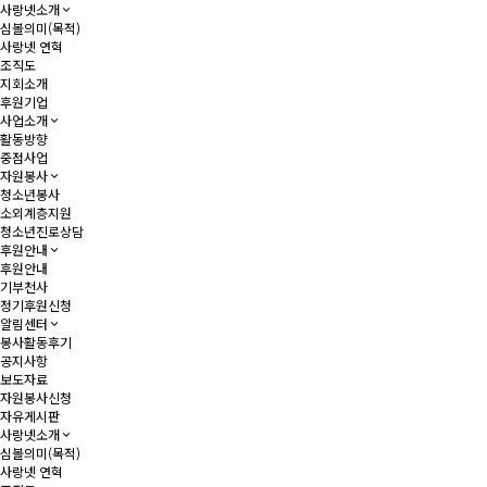
사랑넷소개
심볼의미(목적)
사랑넷 연혁
조직도
지회소개
후원기업
사업소개
활동방향
중점사업
자원봉사
청소년봉사
소외계층지원
청소년진로상담
후원안내
후원안내
기부천사
정기후원신청
알림센터
봉사활동후기
공지사항
보도자료
자원봉사신청
자유게시판
사랑넷소개
심볼의미(목적)
사랑넷 연혁