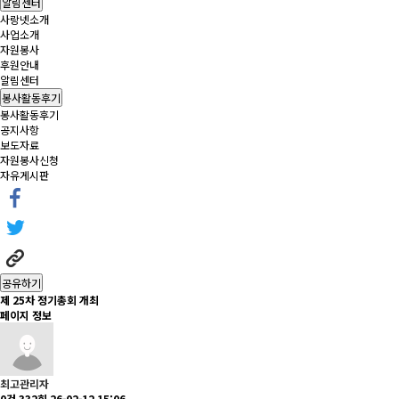
알림센터
사랑넷소개
사업소개
자원봉사
후원안내
알림센터
봉사활동후기
봉사활동후기
공지사항
보도자료
자원봉사신청
자유게시판
공유하기
제 25차 정기총회 개최
페이지 정보
최고관리자
0건
332회
26-02-12 15:06