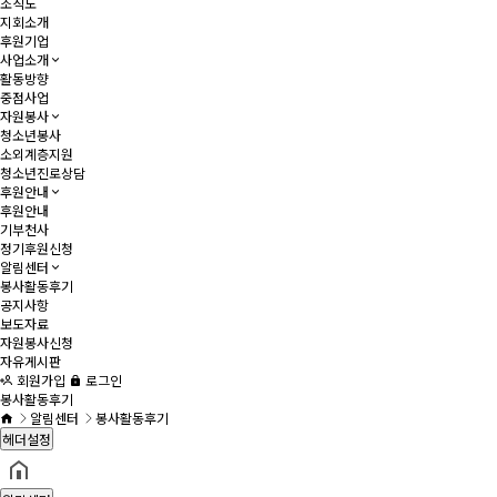
조직도
지회소개
후원기업
사업소개
활동방향
중점사업
자원봉사
청소년봉사
소외계층지원
청소년진로상담
후원안내
후원안내
기부천사
정기후원신청
알림센터
봉사활동후기
공지사항
보도자료
자원봉사신청
자유게시판
회원가입
로그인
봉사활동후기
알림센터
봉사활동후기
헤더설정