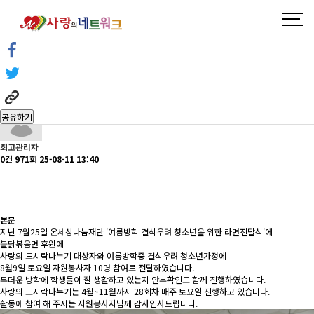
봉사활동후기
알림센터
봉사활동후기
알림센터
봉사활동후기
헤더설정
15회차 사랑의도시락 나누기 라면전달
페이지 정보
공유하기
최고관리자
0건
971회
25-08-11 13:40
본문
지난 7월25일 온세상나눔재단 '여름방학 결식우려 청소년을 위한 라면전달식'에
불닭볶음면 후원에
사랑의 도시락나누기 대상자와 여름방학중 결식우려 청소년가정에
8월9일 토요일 자원봉사자 10명 참여로 전달하였습니다.
무더운 방학에 학생들이 잘 생활하고 있는지 안부확인도 함께 진행하였습니다.
사랑의 도시락나누기는 4월~11월까지 28회차 매주 토요일 진행하고 있습니다.
활동에 참여 해 주시는 자원봉사자님께 감사인사드립니다.