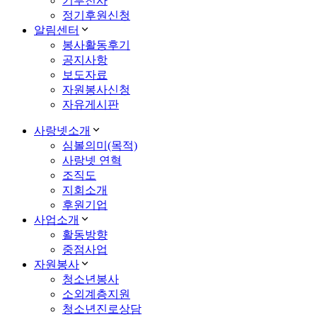
기부천사
정기후원신청
알림센터
봉사활동후기
공지사항
보도자료
자원봉사신청
자유게시판
사랑넷소개
심볼의미(목적)
사랑넷 연혁
조직도
지회소개
후원기업
사업소개
활동방향
중점사업
자원봉사
청소년봉사
소외계층지원
청소년진로상담