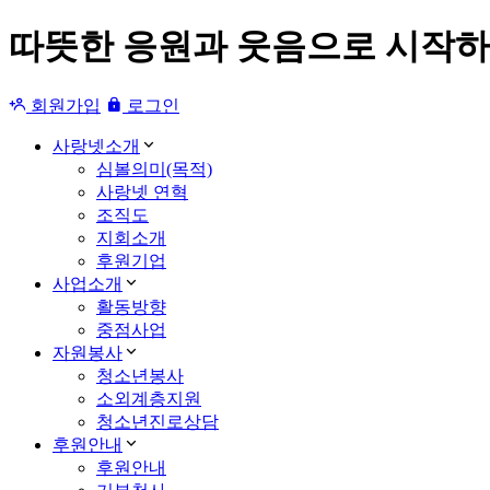
따뜻한 응원과 웃음으로 시작하는
회원가입
로그인
사랑넷소개
심볼의미(목적)
사랑넷 연혁
조직도
지회소개
후원기업
사업소개
활동방향
중점사업
자원봉사
청소년봉사
소외계층지원
청소년진로상담
후원안내
후원안내