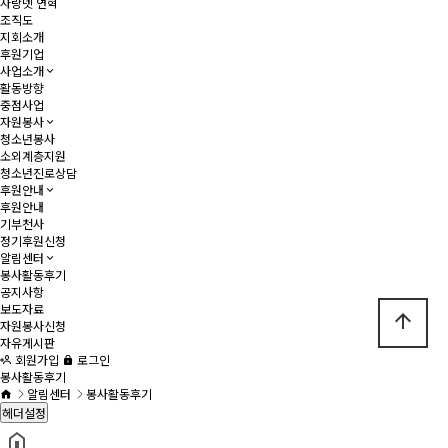
사랑넷 연혁
조직도
지회소개
후원기업
사업소개
활동방향
중점사업
자원봉사
청소년봉사
소외계층지원
청소년진로상담
후원안내
후원안내
기부천사
정기후원신청
알림센터
봉사활동후기
공지사항
보도자료
arrow_upward
자원봉사신청
자유게시판
회원가입
로그인
봉사활동후기
알림센터
봉사활동후기
헤더설정