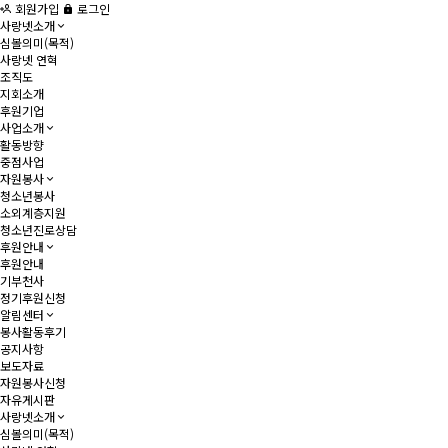
회원가입
로그인
사랑넷소개
심볼의미(목적)
사랑넷 연혁
조직도
지회소개
후원기업
사업소개
활동방향
중점사업
자원봉사
청소년봉사
소외계층지원
청소년진로상담
후원안내
후원안내
기부천사
정기후원신청
알림센터
봉사활동후기
공지사항
보도자료
자원봉사신청
자유게시판
사랑넷소개
심볼의미(목적)